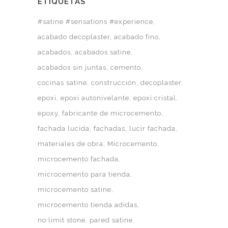
ETIQUETAS
#satine #sensations #experience
acabado decoplaster
acabado fino
acabados
acabados satine
acabados sin juntas
cemento
cocinas satine
construcción
decoplaster
epoxi
epoxi autonivelante
epoxi cristal
epoxy
fabricante de microcemento
fachada lucida
fachadas
lucir fachada
materiales de obra
Microcemento
microcemento fachada
microcemento para tienda
microcemento satine
microcemento tienda adidas
no limit stone
pared satine