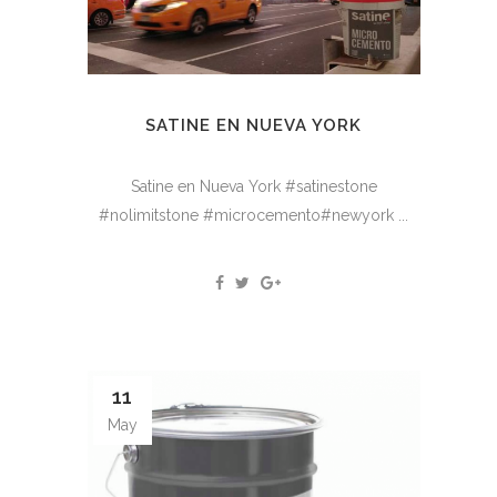
SATINE EN NUEVA YORK
Satine en Nueva York #satinestone
#nolimitstone #microcemento#newyork ...
11
May