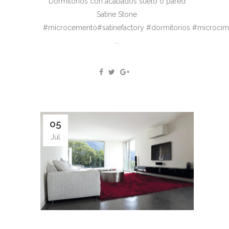
Dormitorios con acabados suelo o pared
Satine Stone
#microcemento#satinefactory #dormitorios #microcim
...
05
Jul