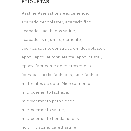
ETIQUETAS
#satine #sensations #experience
acabado decoplaster
acabado fino
acabados
acabados satine
acabados sin juntas
cemento
cocinas satine
construcción
decoplaster
epoxi
epoxi autonivelante
epoxi cristal
epoxy
fabricante de microcemento
fachada lucida
fachadas
lucir fachada
materiales de obra
Microcemento
microcemento fachada
microcemento para tienda
microcemento satine
microcemento tienda adidas
no limit stone
pared satine