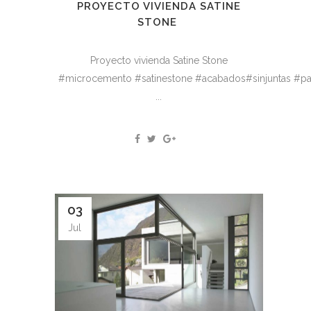
PROYECTO VIVIENDA SATINE
STONE
Proyecto vivienda Satine Stone
#microcemento #satinestone #acabados#sinjuntas #pa
...
03
Jul