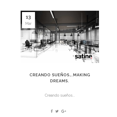
13
Mar
CREANDO SUEÑOS….MAKING
DREAMS.
Creando sueños...