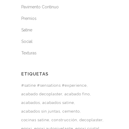
Pavimento Continuo
Premios
Satine
Social
Texturas
ETIQUETAS
#satine #sensations #experience
acabado decoplaster
acabado fino
acabados
acabados satine
acabados sin juntas
cemento
cocinas satine
construcción
decoplaster
epoxi
epoxi autonivelante
epoxi cristal