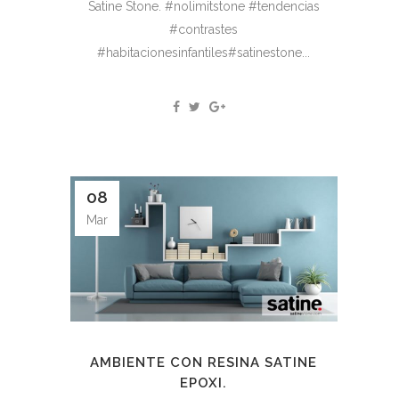
Satine Stone. #nolimitstone #tendencias
#contrastes
#habitacionesinfantiles#satinestone...
08
Mar
AMBIENTE CON RESINA SATINE
EPOXI.