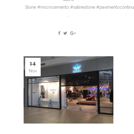
Stone #microcemento #satinestone #pavimentocontin
...
14
Nov