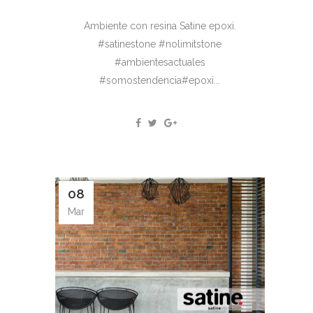
Ambiente con resina Satine epoxi.
#satinestone #nolimitstone
#ambientesactuales
#somostendencia#epoxi...
08
Mar