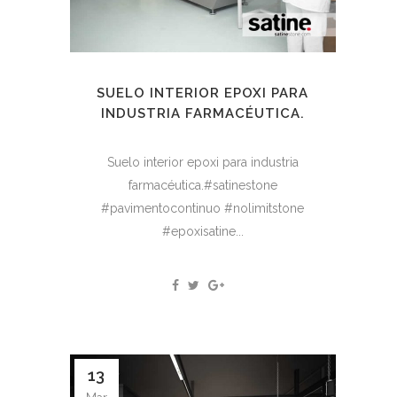
SUELO INTERIOR EPOXI PARA
INDUSTRIA FARMACÉUTICA.
Suelo interior epoxi para industria
farmacéutica.#satinestone
#pavimentocontinuo #nolimitstone
#epoxisatine...
13