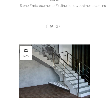
Stone #microcemento #satinestone #pavimentocontin
...
21
Nov