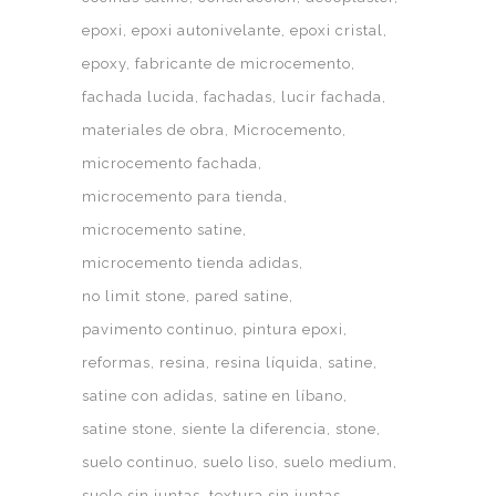
epoxi
epoxi autonivelante
epoxi cristal
epoxy
fabricante de microcemento
fachada lucida
fachadas
lucir fachada
materiales de obra
Microcemento
microcemento fachada
microcemento para tienda
microcemento satine
microcemento tienda adidas
no limit stone
pared satine
pavimento continuo
pintura epoxi
reformas
resina
resina líquida
satine
satine con adidas
satine en líbano
satine stone
siente la diferencia
stone
suelo continuo
suelo liso
suelo medium
suelo sin juntas
textura sin juntas