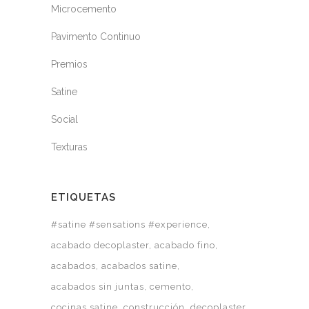
Microcemento
Pavimento Continuo
Premios
Satine
Social
Texturas
ETIQUETAS
#satine #sensations #experience
acabado decoplaster
acabado fino
acabados
acabados satine
acabados sin juntas
cemento
cocinas satine
construcción
decoplaster