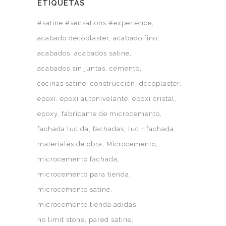
ETIQUETAS
#satine #sensations #experience
acabado decoplaster
acabado fino
acabados
acabados satine
acabados sin juntas
cemento
cocinas satine
construcción
decoplaster
epoxi
epoxi autonivelante
epoxi cristal
epoxy
fabricante de microcemento
fachada lucida
fachadas
lucir fachada
materiales de obra
Microcemento
microcemento fachada
microcemento para tienda
microcemento satine
microcemento tienda adidas
no limit stone
pared satine