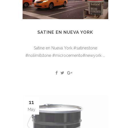
SATINE EN NUEVA YORK
Satine en Nueva York #satinestone
#nolimitstone #microcemento#newyork ...
11
May