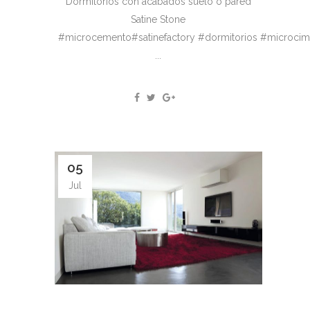
Dormitorios con acabados suelo o pared
Satine Stone
#microcemento#satinefactory #dormitorios #microcim
...
05
Jul