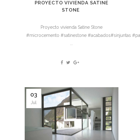
PROYECTO VIVIENDA SATINE
STONE
Proyecto vivienda Satine Stone
#microcemento #satinestone #acabados#sinjuntas #pa
...
03
Jul