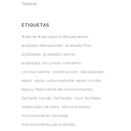
Texturas
ETIQUETAS
#satine #sensations #experience
acabado decoplaster
acabado fino
acabados
acabados satine
acabados sin juntas
cemento
cocinas satine
construcción
decoplaster
epoxi
epoxi autonivelante
epoxi cristal
epoxy
fabricante de microcemento
fachada lucida
fachadas
lucir fachada
materiales de obra
Microcemento
microcemento fachada
microcemento para tienda