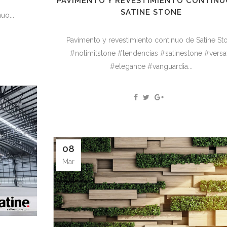
PAVIMENTO Y REVESTIMIENTO CONTINU
SATINE STONE
uo...
Pavimento y revestimiento continuo de Satine St
#nolimitstone #tendencias #satinestone #versat
#elegance #vanguardia...
08
Mar