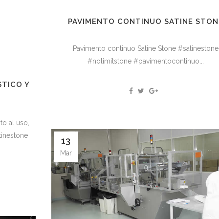
PAVIMENTO CONTINUO SATINE STON
Pavimento continuo Satine Stone #satinestone
#nolimitstone #pavimentocontinuo...
STICO Y
to al uso,
tinestone
13
Mar