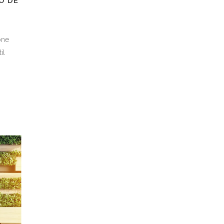
O DE
one
il