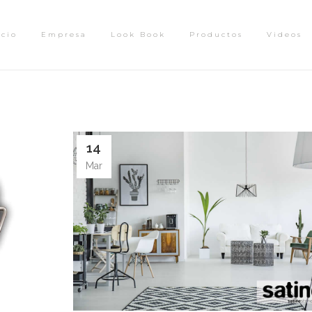
icio
Empresa
Look Book
Productos
Videos
14
Mar