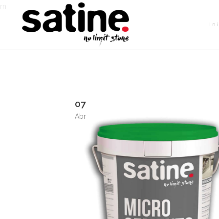
rn
In
07
Abr