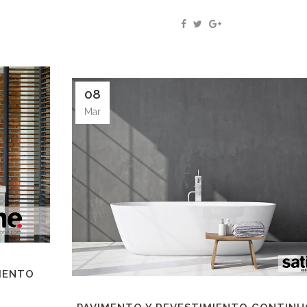
08
Mar
IENTO