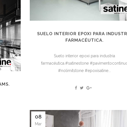
SUELO INTERIOR EPOXI PARA INDUSTR
FARMACÉUTICA.
Suelo interior epoxi para industria
farmacéutica.#satinestone #pavimentocontinu
#nolimitstone #epoxisatine...
AMS.
08
Mar