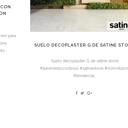
 CON
CON
trem para
tone
SUELO DECOPLASTER G DE SATINE STO
o...
Suelo decoplaster G de satine stone.
#pavimentocontinuo #satinestone #nolimitsto
#tendencia...