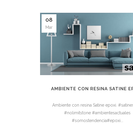
08
Mar
AMBIENTE CON RESINA SATINE EP
Ambiente con resina Satine epoxi. #satine
#nolimitstone #ambientesactuales
#somostendencia#epoxi...