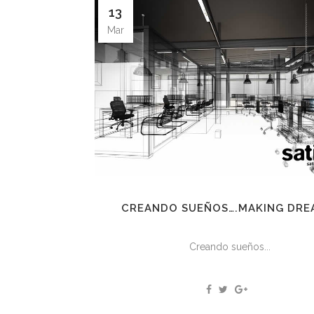
13
Mar
CREANDO SUEÑOS….MAKING DRE
Creando sueños...