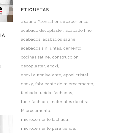
ETIQUETAS
#satine #sensations #experience
acabado decoplaster
acabado fino
IA
acabados
acabados satine
acabados sin juntas
cemento
cocinas satine
construcción
decoplaster
epoxi
o
epoxi autonivelante
epoxi cristal
epoxy
fabricante de microcemento
fachada lucida
fachadas
lucir fachada
materiales de obra
Microcemento
microcemento fachada
microcemento para tienda