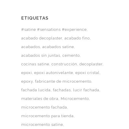
ETIQUETAS
#satine #sensations #experience
acabado decoplaster
acabado fino
acabados
acabados satine
acabados sin juntas
cemento
cocinas satine
construcción
decoplaster
epoxi
epoxi autonivelante
epoxi cristal
epoxy
fabricante de microcemento
fachada lucida
fachadas
lucir fachada
materiales de obra
Microcemento
microcemento fachada
microcemento para tienda
microcemento satine