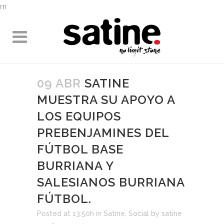
rn
09 ABR
SATINE
MUESTRA SU APOYO A
LOS EQUIPOS
PREBENJAMINES DEL
FÚTBOL BASE
BURRIANA Y
SALESIANOS BURRIANA
FÚTBOL.
Posted at 13:50h
in
Satine
,
Social
by
satine