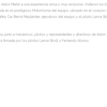
 Aston Martin a una experiencia única y muy exclusiva. Visitaron los 
da en el prestigioso Motorhome del equipo, ubicado en el corazón 
afety Car Bernd Mayländer, ejecutivos del equipo y el piloto Lance Str
os junto a mecánicos, pilotos y representantes y directivos de Aston
a firmada por los pilotos Lance Stroll y Fernando Alonso.
CONTACTO
Parque Empresarial Carab
C/ Coure, Naves 16-24 1253
Burriana
C/ Zinc, Naves 9-13, 12530 B