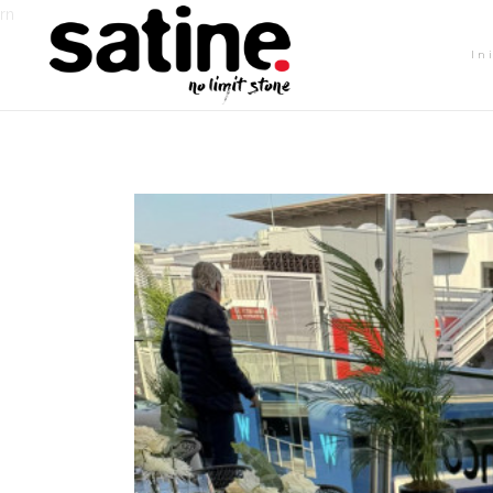
rn
In