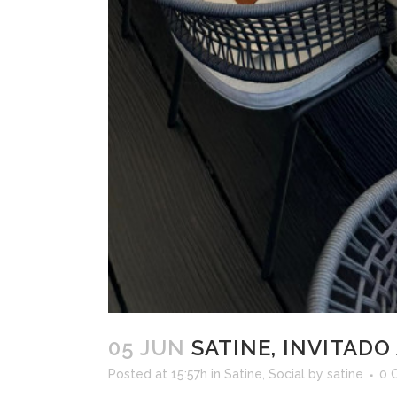
05 JUN
SATINE, INVITADO
Posted at 15:57h
in
Satine
,
Social
by
satine
0 