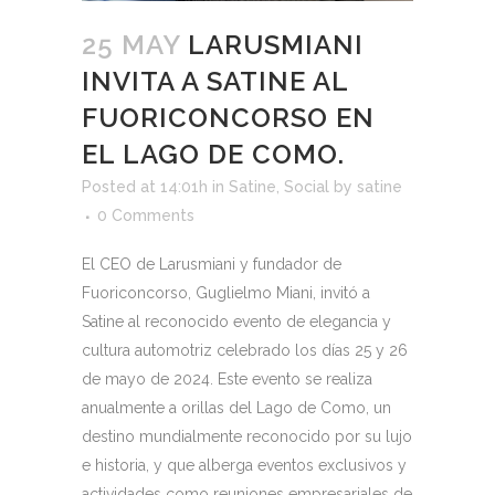
25 MAY
LARUSMIANI
INVITA A SATINE AL
FUORICONCORSO EN
EL LAGO DE COMO.
Posted at 14:01h
in
Satine
,
Social
by
satine
0 Comments
El CEO de Larusmiani y fundador de
Fuoriconcorso, Guglielmo Miani, invitó a
Satine al reconocido evento de elegancia y
cultura automotriz celebrado los días 25 y 26
de mayo de 2024. Este evento se realiza
anualmente a orillas del Lago de Como, un
destino mundialmente reconocido por su lujo
e historia, y que alberga eventos exclusivos y
actividades como reuniones empresariales de