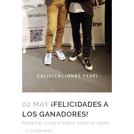
02 MAY
¡FELICIDADES A
LOS GANADORES!
Posted at 12:03h
in
Satine
,
Social
by
satine
0 Comments