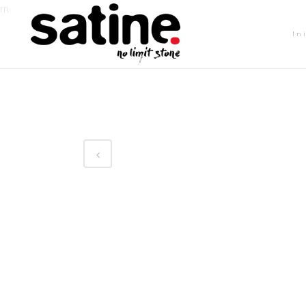
rn
In