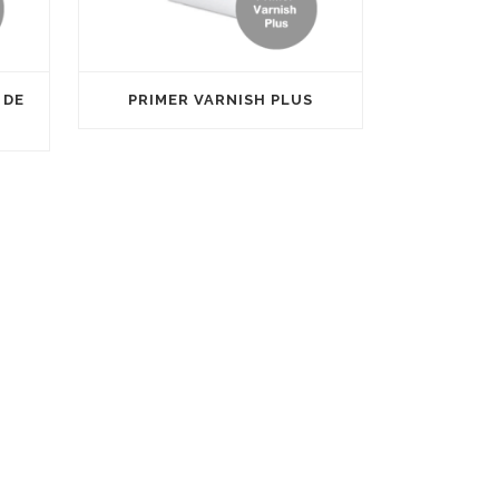
 DE
PRIMER VARNISH PLUS
Nuestra empresa dispone de la La
certificacion SGS ISO 9001 y SGS ISO 14001,
Applus+ ISO 9001 y CE (Conformidad
ona
Europea).
0
Satine está inscrito en el registro de
franquicias del ministerio de economía y
competitividad con el número NIFRA
urriana
2016045809469F para fomentar también su
expansión através de su propia red de