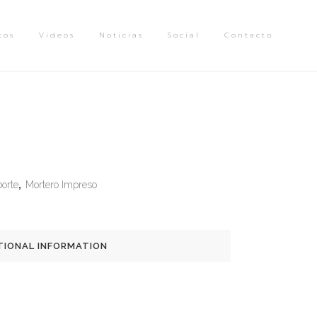
tos
Videos
Noticias
Social
Contacto
porte
,
Mortero Impreso
TIONAL INFORMATION