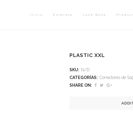
Inicio
Empresa
Look Book
Produc
PLASTIC XXL
SKU:
N/D
CATEGORÍAS:
Correctores de So
SHARE ON:
ADDI