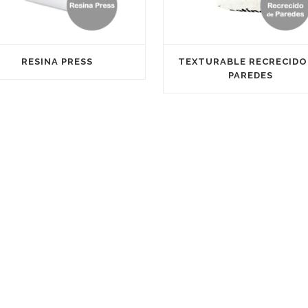
RESINA PRESS
TEXTURABLE RECRECIDO
PAREDES
CONTACTO
Parque Empresarial Carab
C/ Coure, Naves 16-24 1253
Burriana
C/ Zinc, Naves 9-13, 12530 B
info@satine.es