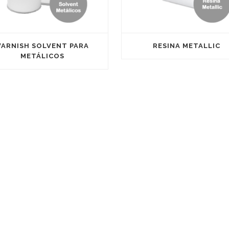
VARNISH SOLVENT PARA
RESINA METALLIC
METÁLICOS
CONTACTO
Parque Empresarial Carab
C/ Coure, Naves 16-24 1253
Burriana
C/ Zinc, Naves 9-13, 12530 B
info@satine.es