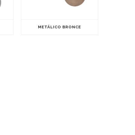
METÁLICO BRONCE
Nuestra empresa dispone de la La
certificacion SGS ISO 9001 y SGS ISO 14001,
Applus+ ISO 9001 y CE (Conformidad
ona
Europea).
0
Satine está inscrito en el registro de
franquicias del ministerio de economía y
competitividad con el número NIFRA
urriana
2016045809469F para fomentar también su
expansión através de su propia red de