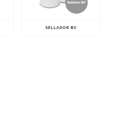
SELLADOR BV
Nuestra empresa dispone de la La
certificacion SGS ISO 9001 y SGS ISO 14001,
Applus+ ISO 9001 y CE (Conformidad
ona
Europea).
0
Satine está inscrito en el registro de
franquicias del ministerio de economía y
competitividad con el número NIFRA
urriana
2016045809469F para fomentar también su
expansión através de su propia red de