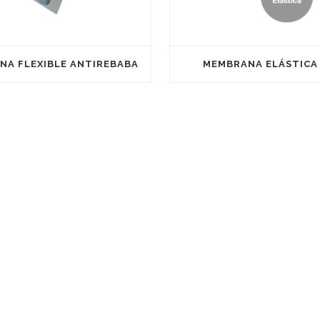
NA FLEXIBLE ANTIREBABA
MEMBRANA ELÁSTICA
CONTACTO
Parque Empresarial Carab
C/ Coure, Naves 16-24 1253
Burriana
C/ Zinc, Naves 9-13, 12530 B
info@satine.es